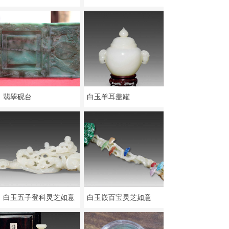
翡翠砚台
白玉羊耳盖罐
白玉五子登科灵芝如意
白玉嵌百宝灵芝如意