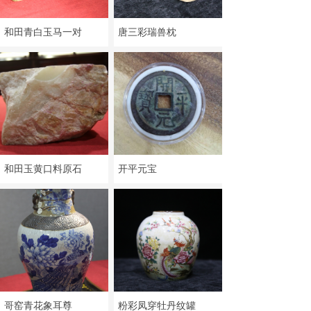
和田青白玉马一对
唐三彩瑞兽枕
和田玉黄口料原石
开平元宝
哥窑青花象耳尊
粉彩凤穿牡丹纹罐