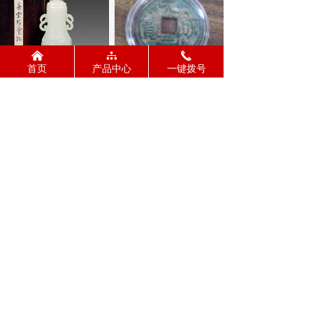
낀
뀒
끅
首页
产品中心
一键拨号
白玉螭龙纹瓶
天成元宝
上一页
1
/
2
下一页
公司名称：
河南艺和文化艺术发展集团有限公
司
400—829—9007