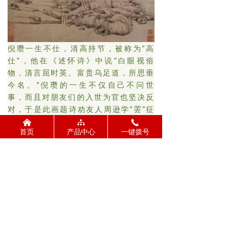
倪瓒一生不仕，清高持节，被称为"高
仕"，他在《述怀诗》中说"白眼视俗
物，清言屈时英。富贵乌足道，所思垂
今名。"倪瓒的一生不仅自己不问世
事，而且对朋友们的入世为官也坚决反
对，于是此画题诗劝友人周逊学"罢"征
路，"息"仕思，含有强烈的"招隐之
낀
뀒
끅
首页
产品中心
一键拨号
意"。《幽涧寒松图》整幅画意境荒
寒，超然出尘，似乎暗寓着仕途的险恶
和归隐的自得。
该图树木用中锋细笔，描画疤节为浓墨
点醒。松柏枝干和松叶，笔法松秀简
淡。用笔渴而润，轻而清，折带皴简率
散朴，极具蕴藉之致。