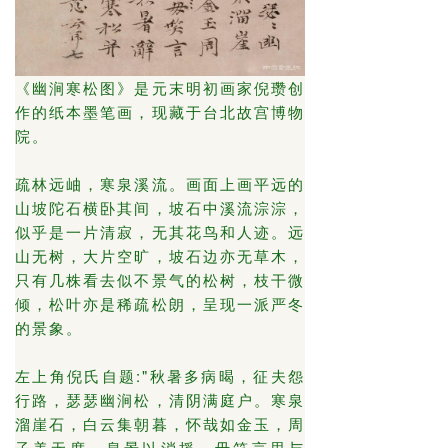
《幽涧寒松图》是元末明初画家倪瓒创
作的纸本墨笔画，现藏于台北故宫博物
院。
疏林远岫，寒泉溪流。画面上画平远的
山坡陀石横卧其间，坡石中溪流淙淙，
似乎是一片清寂，无其花鸟和人迹。远
山无树，大片空旷，坡石边亦无草木，
只有几株看去似不景气的松树，枝干微
倾，松叶亦是稀疏松朗，呈现一派严冬
的景象。
左上角倪氏自题:"秋暑多病暍，征夫怨
行路，瑟瑟幽涧松，清阴满庭户。寒泉
溜崖石，白云集朝暮，怀哉如金玉，周
子美无度。息景以消摇，毋笑言思与