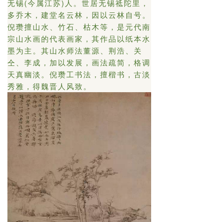
无锡(今属江苏)人。世居无锡祗陀里，
多乔木，建堂名云林，因以云林自号。
倪瓒擅山水、竹石、枯木等，是元代南
宗山水画的代表画家，其作品以纸本水
墨为主。其山水师法董源、荆浩、关
仝、李成，加以发展，画法疏简，格调
天真幽淡。倪瓒工书法，擅楷书，古淡
秀雅，得魏晋人风致。