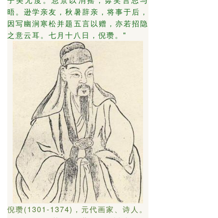
晤。逊学亲友，秋暑辞亲，将事于后，
因写幽涧寒松并题五言以赠，亦若招隐
之意云耳。七月十八日，倪瓒。"
倪瓒(1301-1374)，元代画家、诗人。