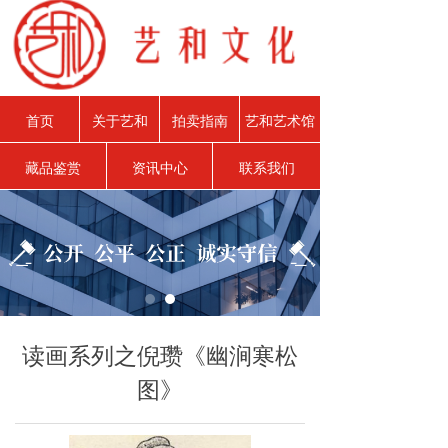
首页
关于艺和
拍卖指南
艺和艺术馆
藏品鉴赏
资讯中心
联系我们
读画系列之倪瓒《幽涧寒松
图》